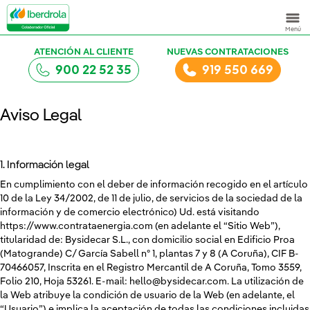
Menú
ATENCIÓN AL CLIENTE
NUEVAS CONTRATACIONES
900 22 52 35
919 550 669
Aviso Legal
1. Información legal
En cumplimiento con el deber de información recogido en el artículo
10 de la Ley 34/2002, de 11 de julio, de servicios de la sociedad de la
información y de comercio electrónico) Ud. está visitando
https://www.contrataenergia.com (en adelante el “Sitio Web”),
titularidad de: Bysidecar S.L., con domicilio social en Edificio Proa
(Matogrande) C/ García Sabell nº 1, plantas 7 y 8 (A Coruña), CIF B-
70466057, Inscrita en el Registro Mercantil de A Coruña, Tomo 3559,
Folio 210, Hoja 53261. E-mail: hello@bysidecar.com. La utilización de
la Web atribuye la condición de usuario de la Web (en adelante, el
“Usuario”) e implica la aceptación de todas las condiciones incluidas