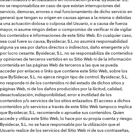
no se responsabiliza en caso de que existan interrupciones del
servicio, demoras, errores o mal funcionamiento de dicho servicio en
general que tengan su origen en causas ajenas a la misma o debidas
a una actuación dolosa o culposa del Usuario, o a causa de fuerza
mayor, ni asume ningún deber o compromiso de verificar ni de vigilar
los contenidos e informaciones de este Sitio Web. En cualquier caso,
sea cual fuere su causa, Bysidecar, S.L.no asumirá responsabilidad
alguna ya sea por daños directos o indirectos, daño emergente y/o
por lucro cesante. Bysidecar, S.L. no se responsabiliza de contenidos
y opiniones de terceros vertidos en su Sitio Web ni de la información
contenida en las páginas Web de terceros a las que se pueda
acceder por enlaces o links que contiene este Sitio Web, sobre los
que BySidecar, S.L. no ejerce ningún tipo de control. Bysidecar, S.L.
no responde ni de los contenidos ni del estado de dichos sitios y
páginas Web, ni de los daños producidos por la ilicitud, calidad,
desactualización, indisponibilidad, error e inutilidad de los
contenidos y/o servicios de los sitios enlazados. El acceso a dichos
contenidos y/o servicios a través de este Sitio Web tampoco implica
que Bysidecar, S.L. recomiende o apruebe sus contenidos. Quien
accede y utiliza este Sitio Web, lo hace por su propia cuenta y riesgo.
Bysidecar, S.L. no se hace responsable por la utilización que el
Usuario realice de los servicios del Sitio Web ni de sus contraseñas,